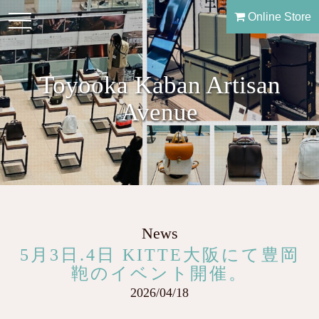
Online Store
toggle
navigation
Toyooka Kaban Artisan
Avenue
News
5月3日.4日 KITTE大阪にて豊岡
鞄のイベント開催。
2026/04/18